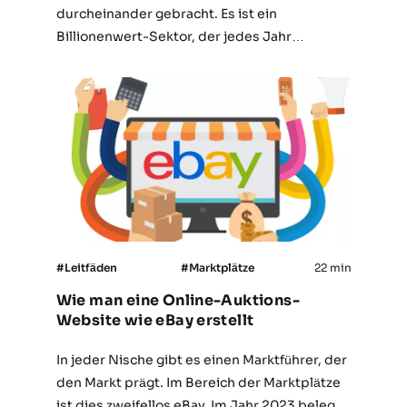
durcheinander gebracht. Es ist ein
Billionenwert-Sektor, der jedes Jahr
Hunderte von neuen Unternehmen
hervorbringt. Aber wie viel kostet es, eine
Marktplatz-Website zu erstellen, und ist es
diese Idee wert, Geld…
#Leitfäden
#Marktplätze
22 min
Wie man eine Online-Auktions-
Website wie eBay erstellt
In jeder Nische gibt es einen Marktführer, der
den Markt prägt. Im Bereich der Marktplätze
ist dies zweifellos eBay. Im Jahr 2023 belegte