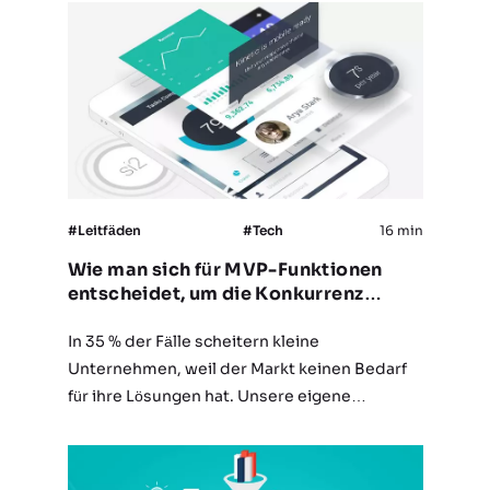
arbeiten daran, die Blockchain in ihr Geschäft
zu integrieren. Aber was genau IST…
#Leitfäden
#Tech
16 min
Wie man sich für MVP-Funktionen
entscheidet, um die Konkurrenz
hinter sich zu lassen
In 35 % der Fälle scheitern kleine
Unternehmen, weil der Markt keinen Bedarf
für ihre Lösungen hat. Unsere eigene
Erfahrung zeigt jedoch, dass die Entwicklung
eines minimal lebensfähigen Produkts (MVP)
der beste Weg für Start-ups…