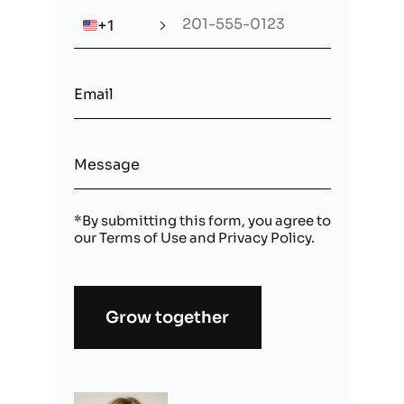
🇺🇸
+1
*By submitting this form, you agree to
our
Terms of Use
and
Privacy Policy
.
Grow together
Alternative: