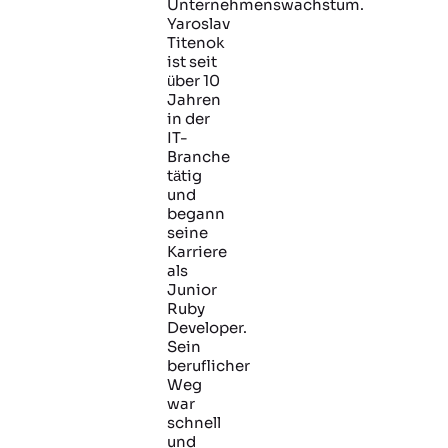
Unternehmenswachstum.
Yaroslav
Titenok
ist seit
über 10
Jahren
in der
IT-
Branche
tätig
und
begann
seine
Karriere
als
Junior
Ruby
Developer.
Sein
beruflicher
Weg
war
schnell
und