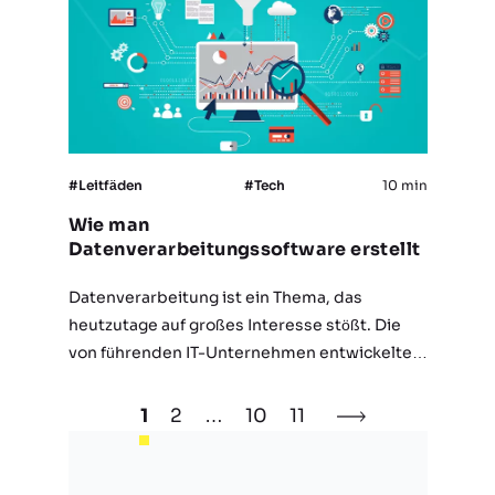
#Leitfäden
#Tech
10 min
Wie man
Datenverarbeitungssoftware erstellt
Datenverarbeitung ist ein Thema, das
heutzutage auf großes Interesse stößt. Die
von führenden IT-Unternehmen entwickelten
Beispiele für Datenverarbeitungssoftware
wirken sich auf alle Branchen aus und sind in
1
2
…
10
11
der Lage, jeden Geschäftsprozess erheblich
zu vereinfachen. Die…