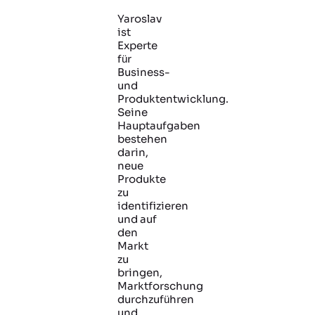
Yaroslav
ist
Experte
für
Business-
und
Produktentwicklung.
Seine
Hauptaufgaben
bestehen
darin,
neue
Produkte
zu
identifizieren
und auf
den
Markt
zu
bringen,
Marktforschung
durchzuführen
und