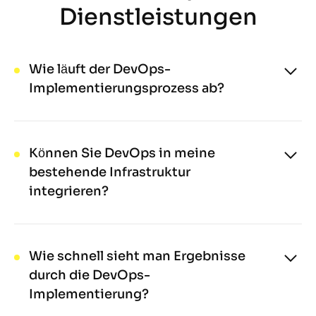
Dienstleistungen
Wie läuft der DevOps-
Implementierungsprozess ab?
Unser Implementierungsprozess für
DevOps-Dienstleistungen kombiniert die
Analyse Ihrer bestehenden Workflows, die
Können Sie DevOps in meine
Identifikation von Optimierungspotenzialen
bestehende Infrastruktur
und die Entwicklung maßgeschneiderter
integrieren?
DevOps-Lösungen – auch für die Cloud. Wir
Definitiv! Wir sind darauf spezialisiert,
automatisieren Prozesse und fördern eine
DevOps nahtlos in Ihre bestehende
enge Zusammenarbeit zwischen
Infrastruktur und Betriebsführung zu
Wie schnell sieht man Ergebnisse
Entwicklung und Betrieb.
integrieren. Unser DevOps-Team passt die
durch die DevOps-
Implementierung individuell an Ihr
Implementierung?
technologisches Umfeld an – für einen
Der Zeitraum für sichtbare Ergebnisse durch