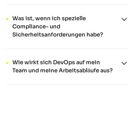
reibungslosen Übergang ohne
DevOps-Implementierung hängt von
Unterbrechung Ihrer Prozesse.
Faktoren wie Komplexität, Management und
Was ist, wenn ich spezielle
dem aktuellen Stand Ihrer Entwicklung ab. In
Compliance- und
der Regel beobachten wir schon nach
Sicherheitsanforderungen habe?
wenigen Wochen deutliche Verbesserungen
Wir wissen, wie wichtig Compliance und
bei Effizienz, Deployment-Frequenz,
Sicherheit sind. Unsere DevOps-
Automatisierung und Zusammenarbeit.
Dienstleistungen sind darauf ausgerichtet,
Wie wirkt sich DevOps auf mein
verschiedene Standards und
Team und meine Arbeitsabläufe aus?
Sicherheitsanforderungen zu erfüllen. Wir
DevOps kann Ihr Team und Ihre Prozesse
arbeiten eng mit Ihren Teams zusammen, um
nachhaltig verändern. Die Zusammenarbeit
alle Vorgaben zu berücksichtigen – ohne die
wird gestärkt, Silos werden abgebaut und die
Flexibilität und Geschwindigkeit von
gemeinsame Verantwortung über den
DevOps zu verlieren.
gesamten Software-Lebenszyklus gefördert.
Mit unserer Unterstützung gelingt die
Umstellung reibungslos – für mehr Effizienz